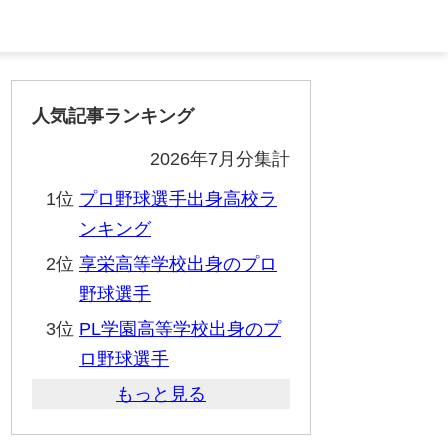
人気記事ランキング
2026年7月分集計
1位
プロ野球選手出身高校ラ
ンキング
2位
享栄高等学校出身のプロ
野球選手
3位
PL学園高等学校出身のプ
ロ野球選手
もっと見る