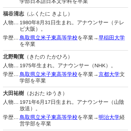
学部日本語日本文学科を卒業
福谷清志
（ふくたに きよし）
人物…
1980年8月31日生まれ。アナウンサー（テレ
ビ大阪）。
学歴…
鳥取県立米子東高等学校
を卒業→
早稲田大学
を卒業
北野剛寛
（きたの たかひろ）
人物…
1975年生まれ。アナウンサー（NHK）。
学歴…
鳥取県立米子東高等学校
を卒業→
京都大学
文
学部を卒業
大田祐樹
（おおた ゆうき）
人物…
1971年6月17日生まれ。アナウンサー（山陰
放送）。
学歴…
鳥取県立米子東高等学校
を卒業→
明治大学
経
営学部を卒業