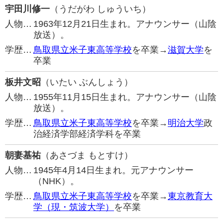
宇田川修一
（うだがわ しゅういち）
人物…
1963年12月21日生まれ。アナウンサー（山陰
放送）。
学歴…
鳥取県立米子東高等学校
を卒業→
滋賀大学
を
卒業
板井文昭
（いたい ぶんしょう）
人物…
1955年11月15日生まれ。アナウンサー（山陰
放送）。
学歴…
鳥取県立米子東高等学校
を卒業→
明治大学
政
治経済学部経済学科を卒業
朝妻基祐
（あさづま もとすけ）
人物…
1945年4月14日生まれ。元アナウンサー
（NHK）。
学歴…
鳥取県立米子東高等学校
を卒業→
東京教育大
学（現・筑波大学）
を卒業