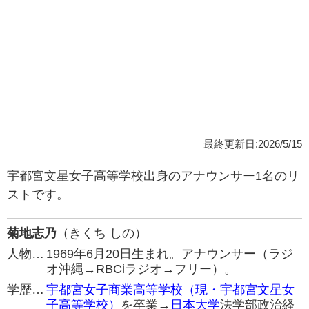
最終更新日:2026/5/15
宇都宮文星女子高等学校出身のアナウンサー1名のリ
ストです。
菊地志乃
（きくち しの）
人物…
1969年6月20日生まれ。アナウンサー（ラジ
オ沖縄→RBCiラジオ→フリー）。
学歴…
宇都宮女子商業高等学校（現・宇都宮文星女
子高等学校）
を卒業→
日本大学
法学部政治経