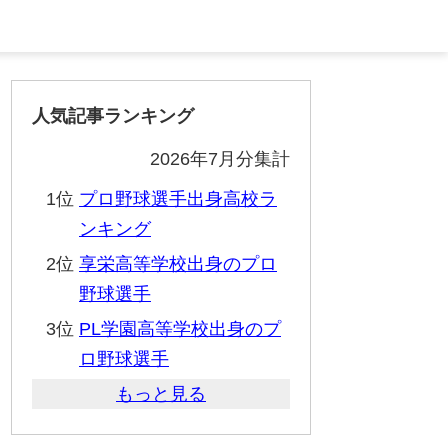
人気記事ランキング
2026年7月分集計
1位
プロ野球選手出身高校ラ
ンキング
2位
享栄高等学校出身のプロ
野球選手
3位
PL学園高等学校出身のプ
ロ野球選手
もっと見る