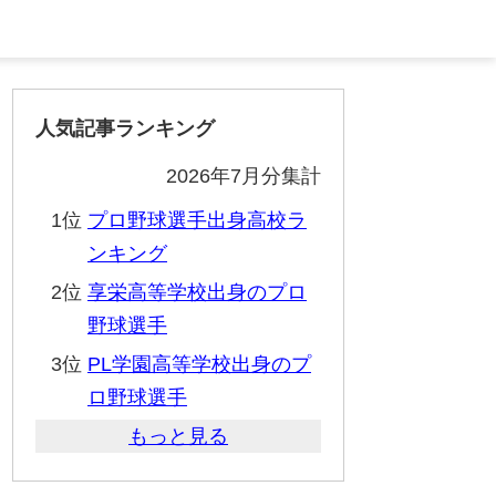
人気記事ランキング
2026年7月分集計
1位
プロ野球選手出身高校ラ
ンキング
2位
享栄高等学校出身のプロ
野球選手
3位
PL学園高等学校出身のプ
ロ野球選手
もっと見る