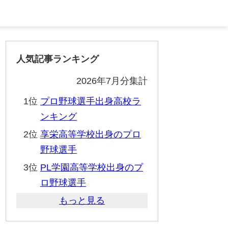
人気記事ランキング
2026年7月分集計
1位
プロ野球選手出身高校ラ
ンキング
2位
享栄高等学校出身のプロ
野球選手
3位
PL学園高等学校出身のプ
ロ野球選手
もっと見る