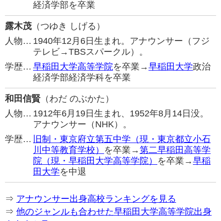
経済学部を卒業
露木茂
（つゆき しげる）
人物…
1940年12月6日生まれ。アナウンサー（フジ
テレビ→TBSスパークル）。
学歴…
早稲田大学高等学院
を卒業→
早稲田大学
政治
経済学部経済学科を卒業
和田信賢
（わだ のぶかた）
人物…
1912年6月19日生まれ、1952年8月14日没。
アナウンサー（NHK）。
学歴…
旧制・東京府立第五中学（現・東京都立小石
川中等教育学校）
を卒業→
第二早稲田高等学
院（現・早稲田大学高等学院）
を卒業→
早稲
田大学
を中退
⇒
アナウンサー出身高校ランキングを見る
⇒
他のジャンルも合わせた早稲田大学高等学院出身