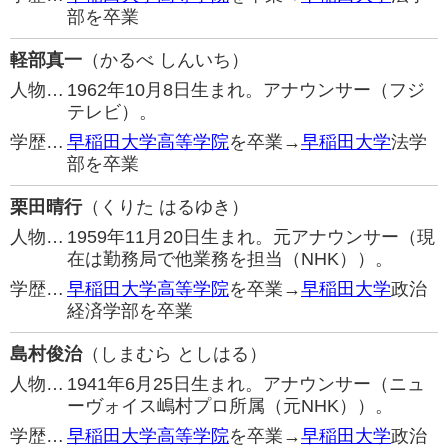
部を卒業
軽部真一
（かるべ しんいち）
人物…
1962年10月8日生まれ。アナウンサー（フジ
テレビ）。
学歴…
早稲田大学高等学院
を卒業→
早稲田大学
法学
部を卒業
栗田晴行
（くりた はるゆき）
人物…
1959年11月20日生まれ。元アナウンサー（現
在は勤務局で他業務を担当（NHK））。
学歴…
早稲田大学高等学院
を卒業→
早稲田大学
政治
経済学部を卒業
島村俊治
（しまむら としはる）
人物…
1941年6月25日生まれ。アナウンサー（ニュ
ーヴォイス嶋村プロ所属（元NHK））。
学歴…
早稲田大学高等学院
を卒業→
早稲田大学
政治