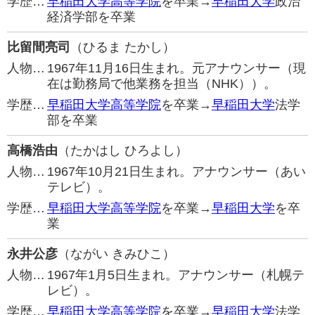
学歴…
早稲田大学高等学院
を卒業→
早稲田大学
政治
経済学部を卒業
比留間亮司
（ひるま たかし）
人物…
1967年11月16日生まれ。元アナウンサー（現
在は勤務局で他業務を担当（NHK））。
学歴…
早稲田大学高等学院
を卒業→
早稲田大学
法学
部を卒業
高橋浩由
（たかはし ひろよし）
人物…
1967年10月21日生まれ。アナウンサー（あい
テレビ）。
学歴…
早稲田大学高等学院
を卒業→
早稲田大学
を卒
業
永井公彦
（ながい きみひこ）
人物…
1967年1月5日生まれ。アナウンサー（札幌テ
レビ）。
学歴…
早稲田大学高等学院
を卒業→
早稲田大学
法学