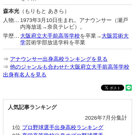
森本光
（もりもと あきら）
人物…
1973年3月10日生まれ。アナウンサー（瀬戸
内海放送→奈良テレビ）。
学歴…
大阪府立大手前高等学校
を卒業→
大阪芸術大
学
芸術学部放送学科を卒業
⇒
アナウンサー出身高校ランキングを見る
⇒
他のジャンルも合わせた大阪府立大手前高等学校
出身有名人を見る
人気記事ランキング
2026年7月分集計
1位
プロ野球選手出身高校ランキング