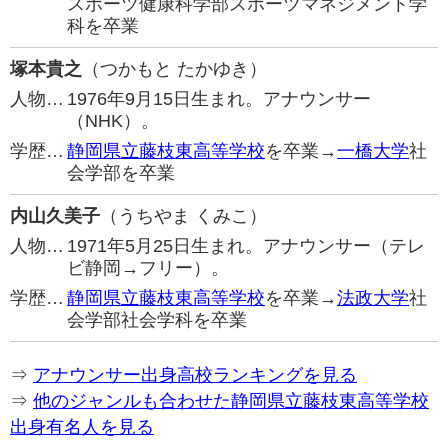
スポーツ健康科学部スポーツマネジメント学
科を卒業
塚本貴之
（つかもと たかゆき）
人物…
1976年9月15日生まれ。アナウンサー
（NHK）。
学歴…
静岡県立藤枝東高等学校
を卒業→
一橋大学
社
会学部を卒業
内山久美子
（うちやま くみこ）
人物…
1971年5月25日生まれ。アナウンサー（テレ
ビ静岡→フリー）。
学歴…
静岡県立藤枝東高等学校
を卒業→
法政大学
社
会学部社会学科を卒業
⇒
アナウンサー出身高校ランキングを見る
⇒
他のジャンルも合わせた静岡県立藤枝東高等学校
出身有名人を見る