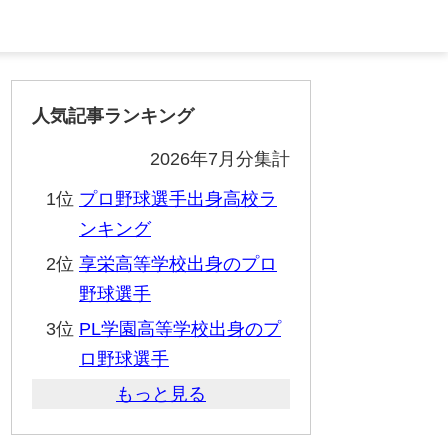
人気記事ランキング
2026年7月分集計
1位
プロ野球選手出身高校ラ
ンキング
2位
享栄高等学校出身のプロ
野球選手
3位
PL学園高等学校出身のプ
ロ野球選手
もっと見る