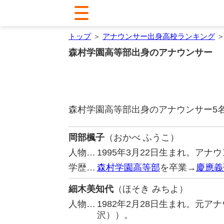
トップ
＞
アナウンサー出身高校ランキング
＞
森村学園高等部出身のアナウンサー
森村学園高等部出身のアナウンサー5
岡部楓子
（おかべ ふうこ）
人物…
1995年3月22日生まれ。ア
学歴…
森村学園高等部
を卒業→
慶應義
細木美知代
（ほそき みちよ）
人物…
1982年2月28日生まれ。元
沢））。