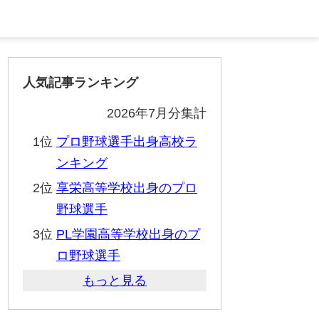
人気記事ランキング
2026年7月分集計
1位
プロ野球選手出身高校ラ
ンキング
2位
享栄高等学校出身のプロ
野球選手
3位
PL学園高等学校出身のプ
ロ野球選手
もっと見る