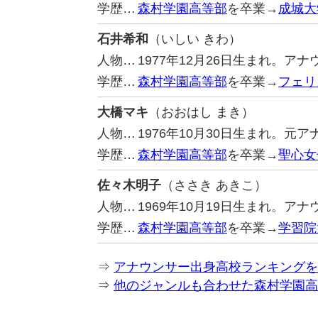
学歴…
森村学園高等部
を卒業→
成城大
石井希和
（いしい きわ）
人物…
1977年12月26日生まれ。
学歴…
森村学園高等部
を卒業→
フェリ
大橋マキ
（おおはし まき）
人物…
1976年10月30日生まれ。
学歴…
森村学園高等部
を卒業→
聖心女
佐々木明子
（ささき あきこ）
人物…
1969年10月19日生まれ。ア
学歴…
森村学園高等部
を卒業→
学習院
⇒
アナウンサー出身高校ランキングを
⇒
他のジャンルも合わせた森村学園高