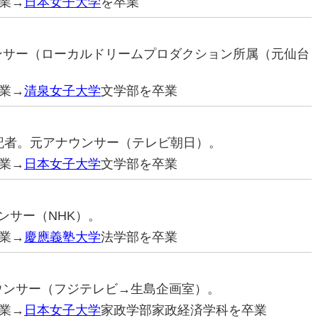
業→
日本女子大学
を卒業
ウンサー（ローカルドリームプロダクション所属（元仙台
業→
清泉女子大学
文学部を卒業
報道記者。元アナウンサー（テレビ朝日）。
業→
日本女子大学
文学部を卒業
ウンサー（NHK）。
業→
慶應義塾大学
法学部を卒業
ナウンサー（フジテレビ→生島企画室）。
業→
日本女子大学
家政学部家政経済学科を卒業