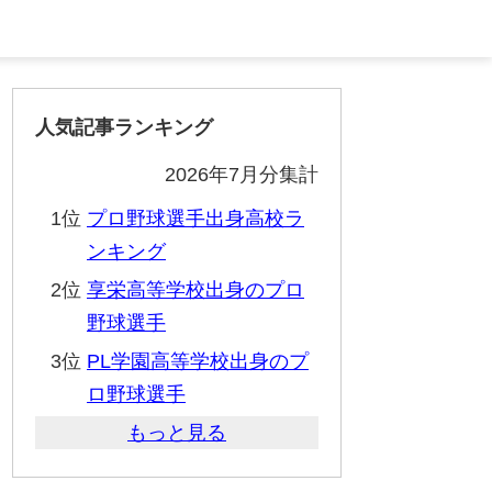
人気記事ランキング
2026年7月分集計
1位
プロ野球選手出身高校ラ
ンキング
2位
享栄高等学校出身のプロ
野球選手
3位
PL学園高等学校出身のプ
ロ野球選手
もっと見る