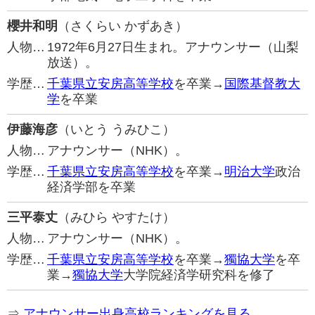
櫻井和明
（さくらい かずあき）
人物…
1972年6月27日生まれ。アナウンサー（山梨
放送）。
学歴…
千葉県立安房高等学校
を卒業→
国際基督教大
学
を卒業
伊藤海彦
（いとう うみひこ）
人物…
アナウンサー（NHK）。
学歴…
千葉県立安房高等学校
を卒業→
明治大学
政治
経済学部を卒業
三平泰丈
（みひら やすたけ）
人物…
アナウンサー（NHK）。
学歴…
千葉県立安房高等学校
を卒業→
獨協大学
を卒
業→
獨協大学
大学院経済学研究科を修了
⇒
アナウンサー出身高校ランキングを見る