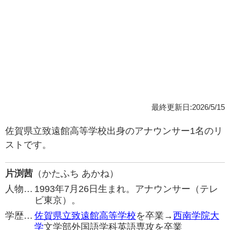
最終更新日:2026/5/15
佐賀県立致遠館高等学校出身のアナウンサー1名のリ
ストです。
片渕茜
（かたふち あかね）
人物…
1993年7月26日生まれ。アナウンサー（テレ
ビ東京）。
学歴…
佐賀県立致遠館高等学校
を卒業→
西南学院大
学
文学部外国語学科英語専攻を卒業