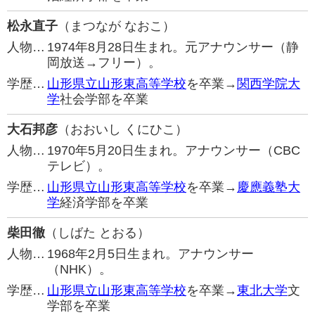
松永直子
（まつなが なおこ）
人物…
1974年8月28日生まれ。元アナウンサー（静
岡放送→フリー）。
学歴…
山形県立山形東高等学校
を卒業→
関西学院大
学
社会学部を卒業
大石邦彦
（おおいし くにひこ）
人物…
1970年5月20日生まれ。アナウンサー（CBC
テレビ）。
学歴…
山形県立山形東高等学校
を卒業→
慶應義塾大
学
経済学部を卒業
柴田徹
（しばた とおる）
人物…
1968年2月5日生まれ。アナウンサー
（NHK）。
学歴…
山形県立山形東高等学校
を卒業→
東北大学
文
学部を卒業