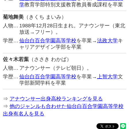
学
教育学部特別支援教育教員養成課程を卒業
菊地舞美
（きくち まいみ）
人物…
1988年12月28日生まれ。アナウンサー（東北
放送→フリー）。
学歴…
仙台白百合学園高等学校
を卒業→
法政大学
キ
ャリアデザイン学部を卒業
佐々木若葉
（ささき わかば）
人物…
アナウンサー（テレビ朝日）。
学歴…
仙台白百合学園高等学校
を卒業→
上智大学
文
学部新聞学科を卒業
⇒
アナウンサー出身高校ランキングを見る
⇒
他のジャンルも合わせた仙台白百合学園高等学校
出身有名人を見る