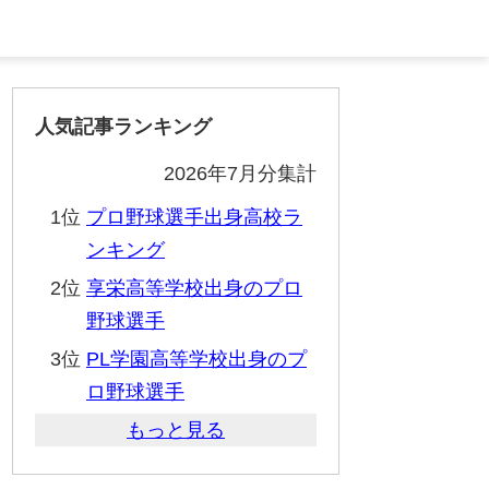
人気記事ランキング
2026年7月分集計
1位
プロ野球選手出身高校ラ
ンキング
2位
享栄高等学校出身のプロ
野球選手
3位
PL学園高等学校出身のプ
ロ野球選手
もっと見る