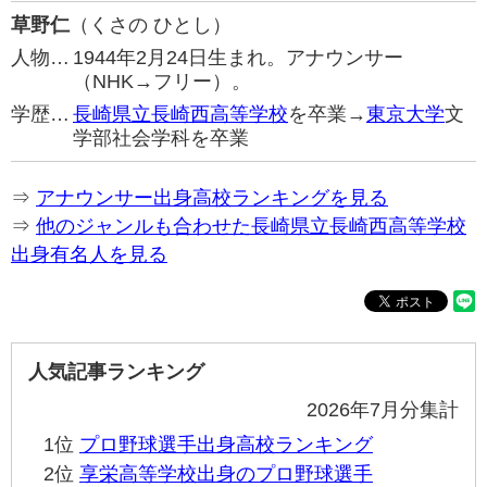
草野仁
（くさの ひとし）
人物…
1944年2月24日生まれ。アナウンサー
（NHK→フリー）。
学歴…
長崎県立長崎西高等学校
を卒業→
東京大学
文
学部社会学科を卒業
⇒
アナウンサー出身高校ランキングを見る
⇒
他のジャンルも合わせた長崎県立長崎西高等学校
出身有名人を見る
人気記事ランキング
2026年7月分集計
1位
プロ野球選手出身高校ランキング
2位
享栄高等学校出身のプロ野球選手