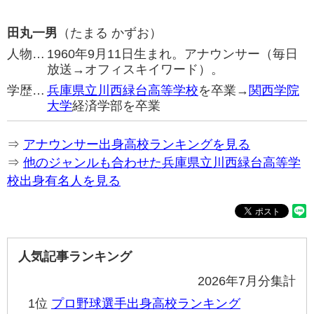
田丸一男
（たまる かずお）
人物…
1960年9月11日生まれ。アナウンサー（毎日
放送→オフィスキイワード）。
学歴…
兵庫県立川西緑台高等学校
を卒業→
関西学院
大学
経済学部を卒業
⇒
アナウンサー出身高校ランキングを見る
⇒
他のジャンルも合わせた兵庫県立川西緑台高等学
校出身有名人を見る
人気記事ランキング
2026年7月分集計
1位
プロ野球選手出身高校ランキング