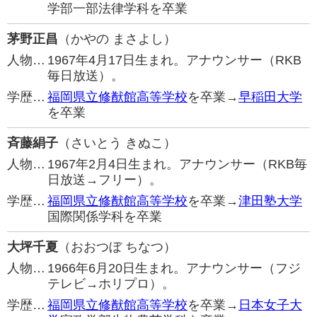
学部一部法律学科を卒業
茅野正昌
（かやの まさよし）
人物…
1967年4月17日生まれ。アナウンサー（RKB
毎日放送）。
学歴…
福岡県立修猷館高等学校
を卒業→
早稲田大学
を卒業
斉藤絹子
（さいとう きぬこ）
人物…
1967年2月4日生まれ。アナウンサー（RKB毎
日放送→フリー）。
学歴…
福岡県立修猷館高等学校
を卒業→
津田塾大学
国際関係学科を卒業
大坪千夏
（おおつぼ ちなつ）
人物…
1966年6月20日生まれ。アナウンサー（フジ
テレビ→ホリプロ）。
学歴…
福岡県立修猷館高等学校
を卒業→
日本女子大