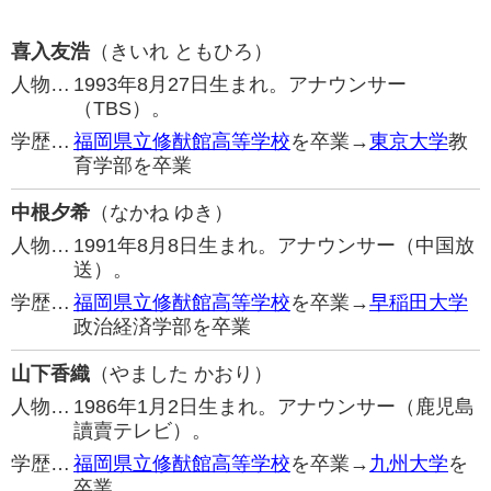
喜入友浩
（きいれ ともひろ）
人物…
1993年8月27日生まれ。アナウンサー
（TBS）。
学歴…
福岡県立修猷館高等学校
を卒業→
東京大学
教
育学部を卒業
中根夕希
（なかね ゆき）
人物…
1991年8月8日生まれ。アナウンサー（中国放
送）。
学歴…
福岡県立修猷館高等学校
を卒業→
早稲田大学
政治経済学部を卒業
山下香織
（やました かおり）
人物…
1986年1月2日生まれ。アナウンサー（鹿児島
讀賣テレビ）。
学歴…
福岡県立修猷館高等学校
を卒業→
九州大学
を
卒業