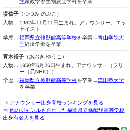
学
家政学部生物農芸学科を卒業
堤信子
（つつみ のぶこ）
人物…
1962年11月11日生まれ。アナウンサー、エッ
セイスト
学歴…
福岡県立修猷館高等学校
を卒業→
青山学院大
学
経済学部を卒業
青木裕子
（あおき ゆうこ）
人物…
1950年6月26日生まれ。アナウンサー（フリ
ー（元NHK））。
学歴…
福岡県立修猷館高等学校
を卒業→
津田塾大学
を卒業
⇒
アナウンサー出身高校ランキングを見る
⇒
他のジャンルも合わせた福岡県立修猷館高等学校
出身有名人を見る