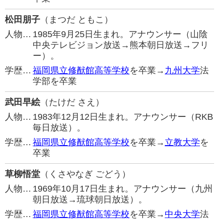
松田朋子
（まつだ ともこ）
人物…
1985年9月25日生まれ。アナウンサー（山陰
中央テレビジョン放送→熊本朝日放送→フリ
ー）。
学歴…
福岡県立修猷館高等学校
を卒業→
九州大学
法
学部を卒業
武田早絵
（たけだ さえ）
人物…
1983年12月12日生まれ。アナウンサー（RKB
毎日放送）。
学歴…
福岡県立修猷館高等学校
を卒業→
立教大学
を
卒業
草柳悟堂
（くさやなぎ ごどう）
人物…
1969年10月17日生まれ。アナウンサー（九州
朝日放送→琉球朝日放送）。
学歴…
福岡県立修猷館高等学校
を卒業→
中央大学
法