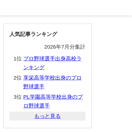
人気記事ランキング
2026年7月分集計
1位
プロ野球選手出身高校ラ
ンキング
2位
享栄高等学校出身のプロ
野球選手
3位
PL学園高等学校出身のプ
ロ野球選手
もっと見る