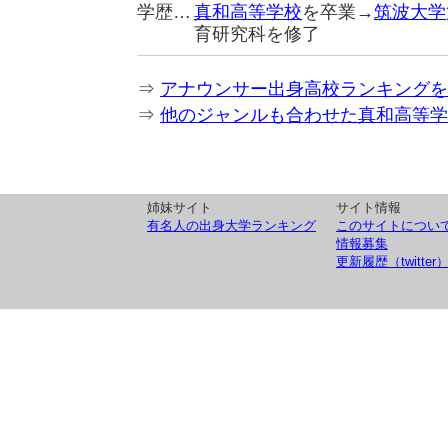
学歴…
真和高等学校
を卒業→
筑波大学
育研究科を修了
⇒
アナウンサー出身高校ランキングを
⇒
他のジャンルも合わせた真和高等学
姉妹サイト
サイト情報
有名人の出身大学ランキング
このサイトについ
情報募集
更新履歴（twitter