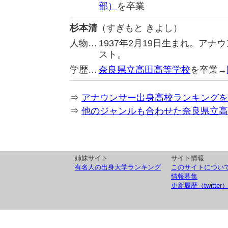
部）
を卒業
杉本清
（すぎもと きよし）
人物…
1937年2月19日生まれ。ア
スト。
学歴…
奈良県立高田高等学校
を卒業→
⇒
アナウンサー出身高校ランキングを
⇒
他のジャンルも合わせた奈良県立高
姉妹サイト
サイト情報
有名人の出身大学ランキング
このサイトについ
情報募集
更新履歴（twitter