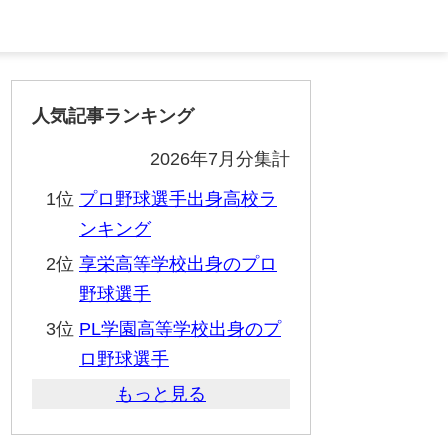
人気記事ランキング
2026年7月分集計
1位
プロ野球選手出身高校ラ
ンキング
2位
享栄高等学校出身のプロ
野球選手
3位
PL学園高等学校出身のプ
ロ野球選手
もっと見る