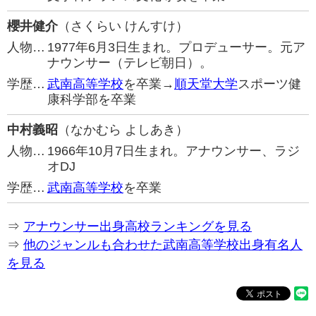
櫻井健介
（さくらい けんすけ）
人物…
1977年6月3日生まれ。プロデューサー。元ア
ナウンサー（テレビ朝日）。
学歴…
武南高等学校
を卒業→
順天堂大学
スポーツ健
康科学部を卒業
中村義昭
（なかむら よしあき）
人物…
1966年10月7日生まれ。アナウンサー、ラジ
オDJ
学歴…
武南高等学校
を卒業
⇒
アナウンサー出身高校ランキングを見る
⇒
他のジャンルも合わせた武南高等学校出身有名人
を見る