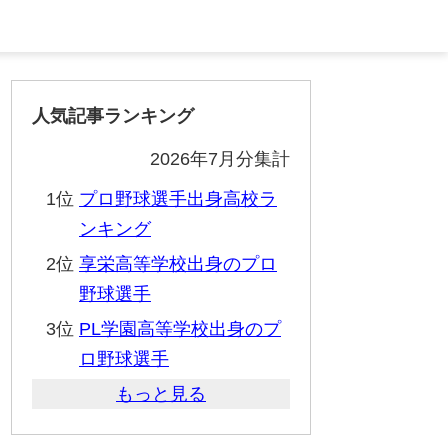
人気記事ランキング
2026年7月分集計
1位
プロ野球選手出身高校ラ
ンキング
2位
享栄高等学校出身のプロ
野球選手
3位
PL学園高等学校出身のプ
ロ野球選手
もっと見る