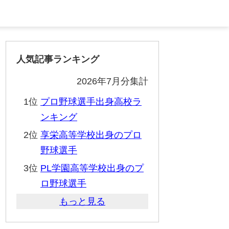
人気記事ランキング
2026年7月分集計
1位
プロ野球選手出身高校ラ
ンキング
2位
享栄高等学校出身のプロ
野球選手
3位
PL学園高等学校出身のプ
ロ野球選手
もっと見る