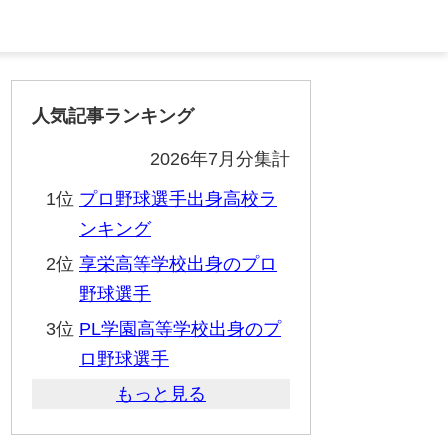
人気記事ランキング
2026年7月分集計
1位
プロ野球選手出身高校ラ
ンキング
2位
享栄高等学校出身のプロ
野球選手
3位
PL学園高等学校出身のプ
ロ野球選手
もっと見る