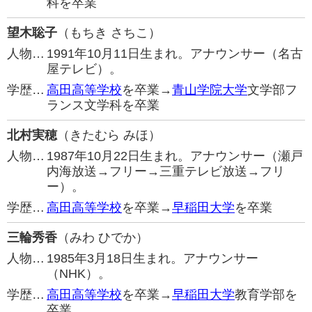
科を卒業
望木聡子
（もちき さちこ）
人物…
1991年10月11日生まれ。アナウンサー（名古
屋テレビ）。
学歴…
高田高等学校
を卒業→
青山学院大学
文学部フ
ランス文学科を卒業
北村実穂
（きたむら みほ）
人物…
1987年10月22日生まれ。アナウンサー（瀬戸
内海放送→フリー→三重テレビ放送→フリ
ー）。
学歴…
高田高等学校
を卒業→
早稲田大学
を卒業
三輪秀香
（みわ ひでか）
人物…
1985年3月18日生まれ。アナウンサー
（NHK）。
学歴…
高田高等学校
を卒業→
早稲田大学
教育学部を
卒業