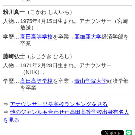
粉川真一
（こかわ しんいち）
人物…
1975年4月15日生まれ。アナウンサー（宮崎
放送）。
学歴…
高田高等学校
を卒業→
亜細亜大学
経済学部を
卒業
藤崎弘士
（ふじさき ひろし）
人物…
1971年2月28日生まれ。アナウンサー
（NHK）。
学歴…
高田高等学校
を卒業→
青山学院大学
経済学部
を卒業
⇒
アナウンサー出身高校ランキングを見る
⇒
他のジャンルも合わせた高田高等学校出身有名人
を見る