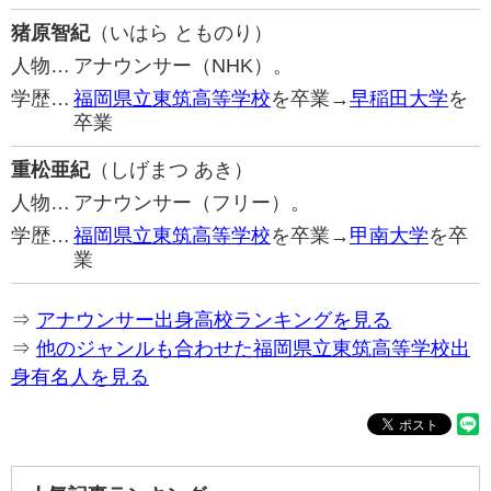
猪原智紀
（いはら とものり）
人物…
アナウンサー（NHK）。
学歴…
福岡県立東筑高等学校
を卒業→
早稲田大学
を
卒業
重松亜紀
（しげまつ あき）
人物…
アナウンサー（フリー）。
学歴…
福岡県立東筑高等学校
を卒業→
甲南大学
を卒
業
⇒
アナウンサー出身高校ランキングを見る
⇒
他のジャンルも合わせた福岡県立東筑高等学校出
身有名人を見る