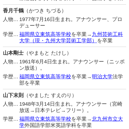
香月千鶴
（かつき ちづる）
人物…
1977年7月16日生まれ。アナウンサー、プロ
デューサー
学歴…
福岡県立東筑高等学校
を卒業→
九州芸術工科
大学（現・九州大学芸術工学部）
を卒業
山本剛士
（やまもと たけし）
人物…
1961年6月4日生まれ。アナウンサー（ニッポ
ン放送）。
学歴…
福岡県立東筑高等学校
を卒業→
明治大学
法学
部を卒業
山下末則
（やました すえのり）
人物…
1948年3月14日生まれ。アナウンサー（宮崎
放送→日本テレビ→フリー）。
学歴…
福岡県立東筑高等学校
を卒業→
北九州市立大
学
外国語学部米英語学科を卒業