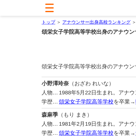
トップ
＞
アナウンサー出身高校ランキング
＞
頌栄女子学院高等学校出身のアナウン
頌栄女子学院高等学校出身のアナウン
小野澤玲奈
（おざわ れいな）
人物…
1988年5月22日生まれ。ア
学歴…
頌栄女子学院高等学校
を卒業→
森麻季
（もり まき）
人物…
1981年2月19日生まれ。ア
学歴…
頌栄女子学院高等学校
を卒業→