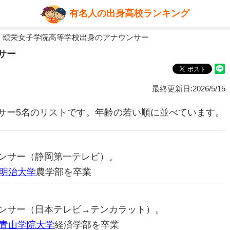
有名人の出身高校ランキング
 頌栄女子学院高等学校出身のアナウンサー
サー
最終更新日:2026/5/15
サー5名のリストです。年齢の若い順に並べています。
ナウンサー（静岡第一テレビ）。
明治大学
農学部を卒業
ナウンサー（日本テレビ→テンカラット）。
青山学院大学
経済学部を卒業