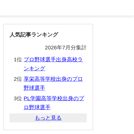
人気記事ランキング
2026年7月分集計
1位
プロ野球選手出身高校ラ
ンキング
2位
享栄高等学校出身のプロ
野球選手
3位
PL学園高等学校出身のプ
ロ野球選手
もっと見る