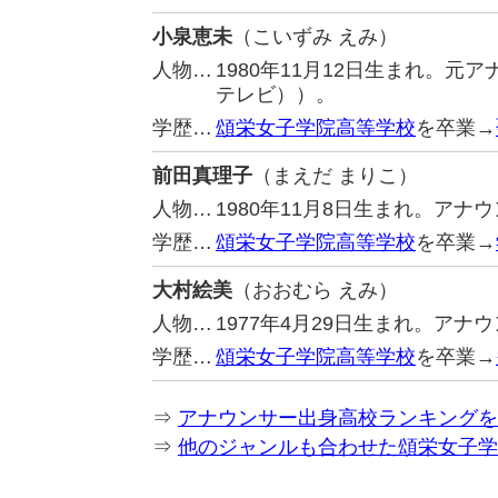
小泉恵未
（こいずみ えみ）
人物…
1980年11月12日生まれ。
テレビ））。
学歴…
頌栄女子学院高等学校
を卒業→
前田真理子
（まえだ まりこ）
人物…
1980年11月8日生まれ。ア
学歴…
頌栄女子学院高等学校
を卒業→
大村絵美
（おおむら えみ）
人物…
1977年4月29日生まれ。アナ
学歴…
頌栄女子学院高等学校
を卒業→
⇒
アナウンサー出身高校ランキングを
⇒
他のジャンルも合わせた頌栄女子学