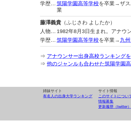
学歴…
筑陽学園高等学校
を卒業→ザス
業
藤澤義貴
（ふじさわ よしたか）
人物…
1982年8月3日生まれ。アナウ
学歴…
筑陽学園高等学校
を卒業→
九州
⇒
アナウンサー出身高校ランキングを
⇒
他のジャンルも合わせた筑陽学園高
姉妹サイト
サイト情報
有名人の出身大学ランキング
このサイトについ
情報募集
更新履歴（twitter