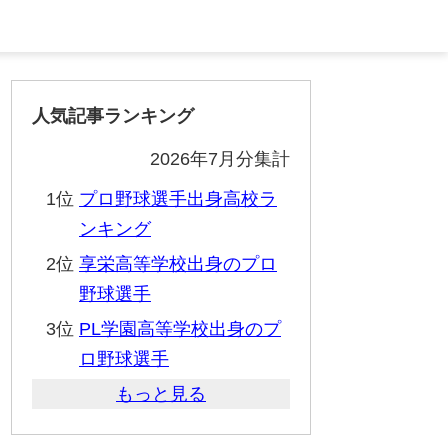
人気記事ランキング
2026年7月分集計
1位
プロ野球選手出身高校ラ
ンキング
2位
享栄高等学校出身のプロ
野球選手
3位
PL学園高等学校出身のプ
ロ野球選手
もっと見る