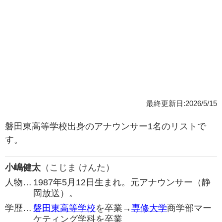
最終更新日:2026/5/15
磐田東高等学校出身のアナウンサー1名のリストで
す。
小嶋健太
（こじま けんた）
人物…
1987年5月12日生まれ。元アナウンサー（静
岡放送）。
学歴…
磐田東高等学校
を卒業→
専修大学
商学部マー
ケティング学科を卒業