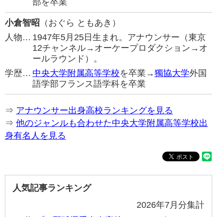
部を卒業
小倉智昭
（おぐら ともあき）
人物…
1947年5月25日生まれ。アナウンサー（東京
12チャンネル→オーケープロダクション→オ
ールラウンド）。
学歴…
中央大学附属高等学校
を卒業→
獨協大学
外国
語学部フランス語学科を卒業
⇒
アナウンサー出身高校ランキングを見る
⇒
他のジャンルも合わせた中央大学附属高等学校出
身有名人を見る
人気記事ランキング
2026年7月分集計