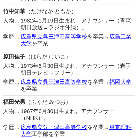
竹中知華
（たけなか ともか）
人物…
1982年1月19日生まれ。アナウンサー（青森
朝日放送→ラジオ沖縄）。
学歴…
広島県立呉三津田高等学校
を卒業→
広島工業
大学
を卒業
原田佳子
（はらだ けいこ）
人物…
1973年6月30日生まれ。アナウンサー（岩手
朝日テレビ→フリー）。
学歴…
広島県立呉三津田高等学校
を卒業→
福岡大学
を卒業
福田光男
（ふくだ みつお）
人物…
1967年6月30日生まれ。アナウンサー
（NHK）。
学歴…
広島県立呉三津田高等学校
を卒業→
東京理科
大学
工学部を卒業