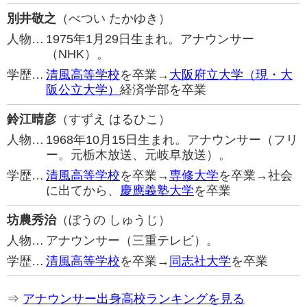
別井敬之
（べつい たかゆき）
人物…
1975年1月29日生まれ。アナウンサー
（NHK）。
学歴…
清風高等学校
を卒業→
大阪府立大学（現・大
阪公立大学）
経済学部を卒業
鈴江晴彦
（すずえ はるひこ）
人物…
1968年10月15日生まれ。アナウンサー（フリ
ー。元栃木放送、元岐阜放送）。
学歴…
清風高等学校
を卒業→
専修大学
を卒業→社会
に出てから、
慶應義塾大学
を卒業
坊農秀治
（ぼうの しゅうじ）
人物…
アナウンサー（三重テレビ）。
学歴…
清風高等学校
を卒業→
同志社大学
を卒業
⇒
アナウンサー出身高校ランキングを見る