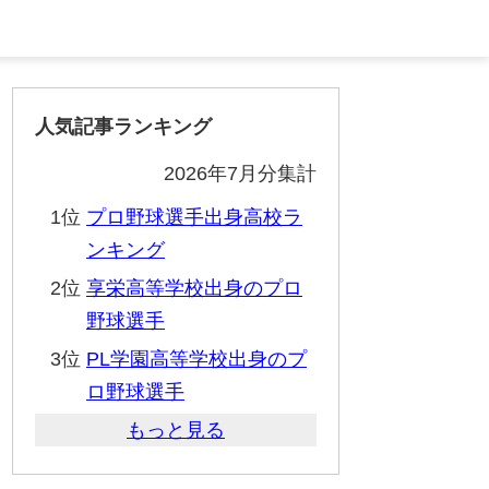
人気記事ランキング
2026年7月分集計
1位
プロ野球選手出身高校ラ
ンキング
2位
享栄高等学校出身のプロ
野球選手
3位
PL学園高等学校出身のプ
ロ野球選手
もっと見る