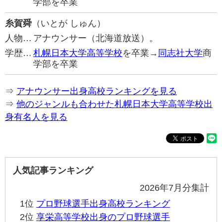
学部を卒業
糸賀舜
（いとが しゅん）
人物…
アナウンサー（北海道放送）。
学歴…
札幌日本大学高等学校
を卒業→
同志社大学
商
学部を卒業
⇒
アナウンサー出身高校ランキングを見る
⇒
他のジャンルも合わせた札幌日本大学高等学校出
身有名人を見る
人気記事ランキング
2026年7月分集計
1位
プロ野球選手出身高校ランキング
2位
享栄高等学校出身のプロ野球選手