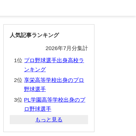
人気記事ランキング
2026年7月分集計
1位
プロ野球選手出身高校ラ
ンキング
2位
享栄高等学校出身のプロ
野球選手
3位
PL学園高等学校出身のプ
ロ野球選手
もっと見る