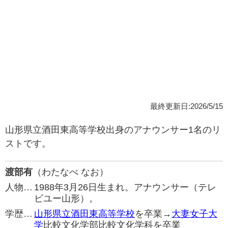
最終更新日:2026/5/15
山形県立酒田東高等学校出身のアナウンサー1名のリ
ストです。
渡部有
（わたなべ なお）
人物…
1988年3月26日生まれ。アナウンサー（テレ
ビユー山形）。
学歴…
山形県立酒田東高等学校
を卒業→
大妻女子大
学
比較文化学部比較文化学科を卒業