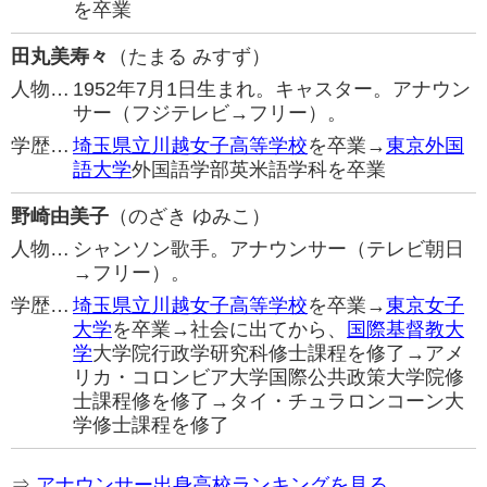
を卒業
田丸美寿々
（たまる みすず）
人物…
1952年7月1日生まれ。キャスター。アナウン
サー（フジテレビ→フリー）。
学歴…
埼玉県立川越女子高等学校
を卒業→
東京外国
語大学
外国語学部英米語学科を卒業
野崎由美子
（のざき ゆみこ）
人物…
シャンソン歌手。アナウンサー（テレビ朝日
→フリー）。
学歴…
埼玉県立川越女子高等学校
を卒業→
東京女子
大学
を卒業→社会に出てから、
国際基督教大
学
大学院行政学研究科修士課程を修了→アメ
リカ・コロンビア大学国際公共政策大学院修
士課程修を修了→タイ・チュラロンコーン大
学修士課程を修了
⇒
アナウンサー出身高校ランキングを見る