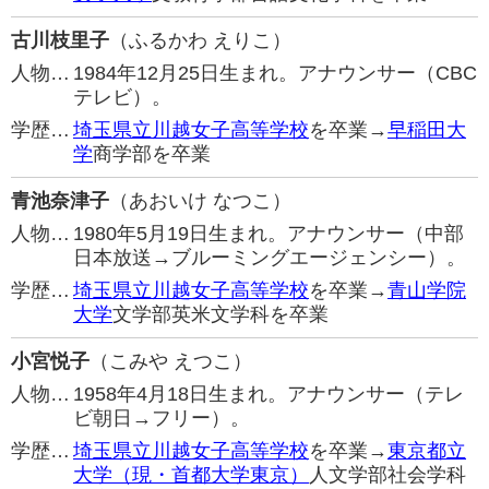
古川枝里子
（ふるかわ えりこ）
人物…
1984年12月25日生まれ。アナウンサー（CBC
テレビ）。
学歴…
埼玉県立川越女子高等学校
を卒業→
早稲田大
学
商学部を卒業
青池奈津子
（あおいけ なつこ）
人物…
1980年5月19日生まれ。アナウンサー（中部
日本放送→ブルーミングエージェンシー）。
学歴…
埼玉県立川越女子高等学校
を卒業→
青山学院
大学
文学部英米文学科を卒業
小宮悦子
（こみや えつこ）
人物…
1958年4月18日生まれ。アナウンサー（テレ
ビ朝日→フリー）。
学歴…
埼玉県立川越女子高等学校
を卒業→
東京都立
大学（現・首都大学東京）
人文学部社会学科