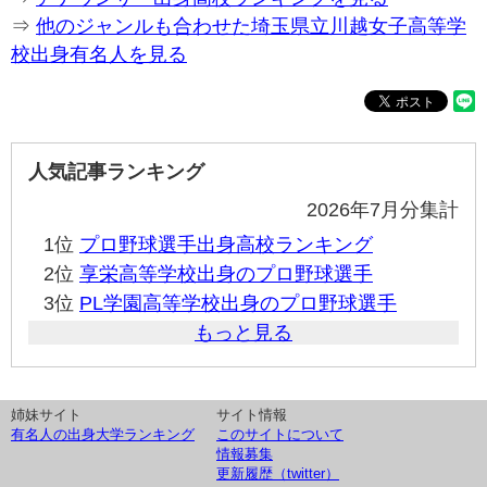
⇒
他のジャンルも合わせた埼玉県立川越女子高等学
校出身有名人を見る
人気記事ランキング
2026年7月分集計
1位
プロ野球選手出身高校ランキング
2位
享栄高等学校出身のプロ野球選手
3位
PL学園高等学校出身のプロ野球選手
もっと見る
姉妹サイト
サイト情報
有名人の出身大学ランキング
このサイトについて
情報募集
更新履歴（twitter）