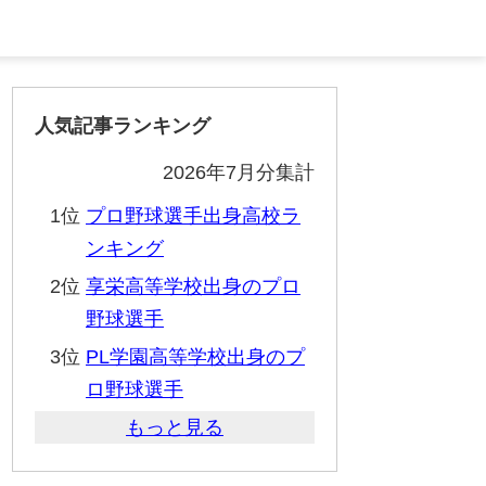
人気記事ランキング
2026年7月分集計
1位
プロ野球選手出身高校ラ
ンキング
2位
享栄高等学校出身のプロ
野球選手
3位
PL学園高等学校出身のプ
ロ野球選手
もっと見る