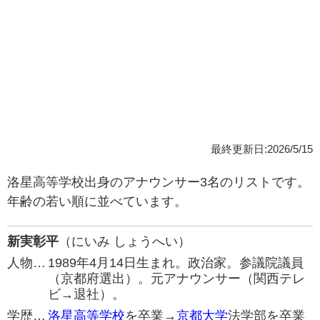
最終更新日:2026/5/15
洛星高等学校出身のアナウンサー3名のリストです。
年齢の若い順に並べています。
新実彰平
（にいみ しょうへい）
人物…
1989年4月14日生まれ。政治家。参議院議員
（京都府選出）。元アナウンサー（関西テレ
ビ→退社）。
学歴…
洛星高等学校
を卒業→
京都大学
法学部を卒業