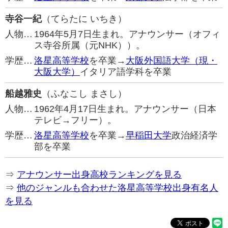
寺谷一紀
（てらたに いちき）
人物…
1964年5月7日生まれ。アナウンサー（オフィ
ス寺谷所属（元NHK））。
学歴…
洛星高等学校
を卒業→
大阪外国語大学（現・
大阪大学）
イタリア語学科を卒業
船越雅史
（ふなこし まさし）
人物…
1962年4月17日生まれ。アナウンサー（日本
テレビ→フリー）。
学歴…
洛星高等学校
を卒業→
早稲田大学
政治経済学
部を卒業
⇒
アナウンサー出身高校ランキングを見る
⇒
他のジャンルも合わせた洛星高等学校出身有名人
を見る