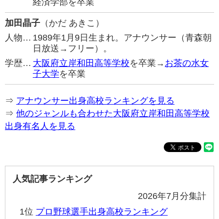
経済学部を卒業
加田晶子
（かだ あきこ）
人物…
1989年1月9日生まれ。アナウンサー（青森朝
日放送→フリー）。
学歴…
大阪府立岸和田高等学校
を卒業→
お茶の水女
子大学
を卒業
⇒
アナウンサー出身高校ランキングを見る
⇒
他のジャンルも合わせた大阪府立岸和田高等学校
出身有名人を見る
人気記事ランキング
2026年7月分集計
1位
プロ野球選手出身高校ランキング