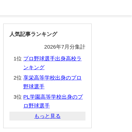
人気記事ランキング
2026年7月分集計
1位
プロ野球選手出身高校ラ
ンキング
2位
享栄高等学校出身のプロ
野球選手
3位
PL学園高等学校出身のプ
ロ野球選手
もっと見る