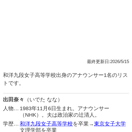
最終更新日:2026/5/15
和洋九段女子高等学校出身のアナウンサー1名のリス
トです。
出田奈々
（いでた なな）
人物…
1983年11月6日生まれ。アナウンサー
（NHK）。夫は政治家の辻清人。
学歴…
和洋九段女子高等学校
を卒業→
東京女子大学
文理学部を卒業