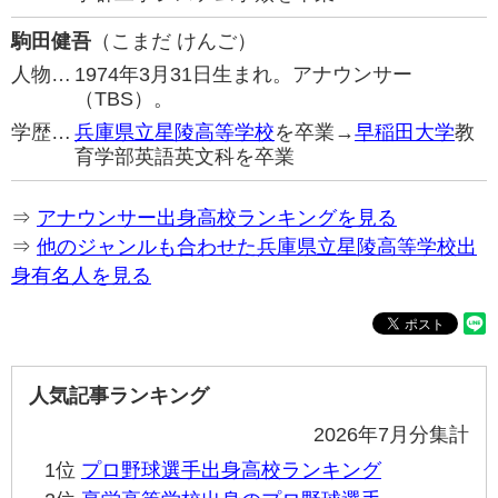
駒田健吾
（こまだ けんご）
人物…
1974年3月31日生まれ。アナウンサー
（TBS）。
学歴…
兵庫県立星陵高等学校
を卒業→
早稲田大学
教
育学部英語英文科を卒業
⇒
アナウンサー出身高校ランキングを見る
⇒
他のジャンルも合わせた兵庫県立星陵高等学校出
身有名人を見る
人気記事ランキング
2026年7月分集計
1位
プロ野球選手出身高校ランキング