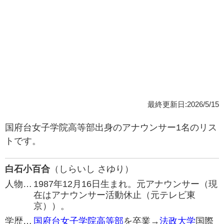
最終更新日:2026/5/15
国府台女子学院高等部出身のアナウンサー1名のリス
トです。
白石小百合
（しらいし さゆり）
人物…
1987年12月16日生まれ。元アナウンサー（現
在はアナウンサー活動休止（元テレビ東
京））。
学歴…
国府台女子学院高等部
を卒業→
法政大学
国際