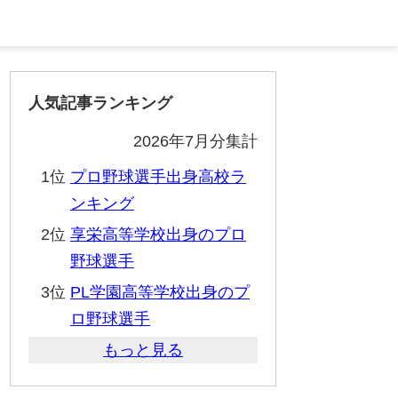
人気記事ランキング
2026年7月分集計
1位
プロ野球選手出身高校ラ
ンキング
2位
享栄高等学校出身のプロ
野球選手
3位
PL学園高等学校出身のプ
ロ野球選手
もっと見る