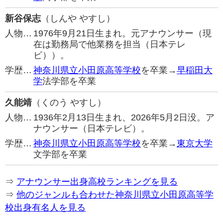
新谷保志
（しんや やすし）
人物…
1976年9月21日生まれ。元アナウンサー（現
在は勤務局で他業務を担当（日本テレ
ビ））。
学歴…
神奈川県立小田原高等学校
を卒業→
早稲田大
学
法学部を卒業
久能靖
（くのう やすし）
人物…
1936年2月13日生まれ、2026年5月2日没。ア
ナウンサー（日本テレビ）。
学歴…
神奈川県立小田原高等学校
を卒業→
東京大学
文学部を卒業
⇒
アナウンサー出身高校ランキングを見る
⇒
他のジャンルも合わせた神奈川県立小田原高等学
校出身有名人を見る