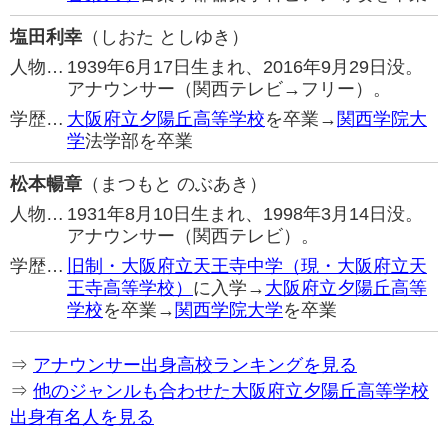
塩田利幸
（しおた としゆき）
人物…
1939年6月17日生まれ、2016年9月29日没。
アナウンサー（関西テレビ→フリー）。
学歴…
大阪府立夕陽丘高等学校
を卒業→
関西学院大
学
法学部を卒業
松本暢章
（まつもと のぶあき）
人物…
1931年8月10日生まれ、1998年3月14日没。
アナウンサー（関西テレビ）。
学歴…
旧制・大阪府立天王寺中学（現・大阪府立天
王寺高等学校）
に入学→
大阪府立夕陽丘高等
学校
を卒業→
関西学院大学
を卒業
⇒
アナウンサー出身高校ランキングを見る
⇒
他のジャンルも合わせた大阪府立夕陽丘高等学校
出身有名人を見る