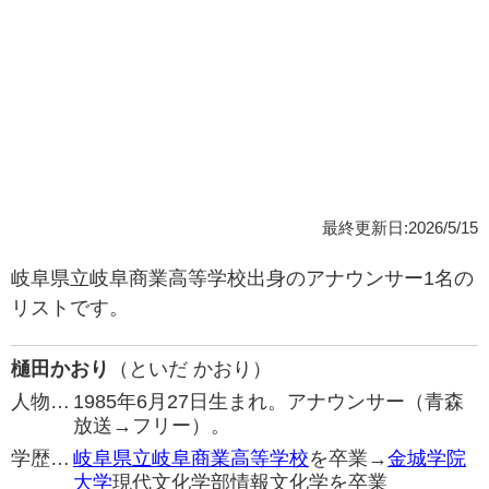
最終更新日:2026/5/15
岐阜県立岐阜商業高等学校出身のアナウンサー1名の
リストです。
樋田かおり
（といだ かおり）
人物…
1985年6月27日生まれ。アナウンサー（青森
放送→フリー）。
学歴…
岐阜県立岐阜商業高等学校
を卒業→
金城学院
大学
現代文化学部情報文化学を卒業